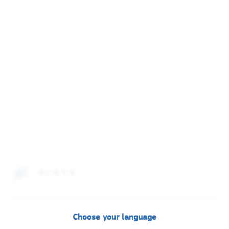
AIACE International
Choose your language
Rue Van Maerlant, 18