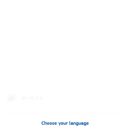
AIACE International
Choose your language
Rue Van Maerlant, 18