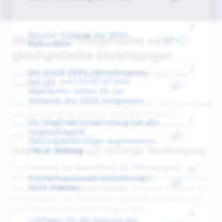
Sommer-Zeitplan des PMO-
Alters- und Pflegeheime oder
Callcenters
gleichgestellte Einrichtungen
Der AIACE 2026 Jahreskongress
Zu befolgende Verfahren, Erstattungssätze und
(22.-24. Juni 2026) ist jetzt
Sonderfälle.
abgelaufen. Gehen Sie zur
Webseite des 2026 Kongresses
Das Gemeinsame Krankheitsfürsorgesystem (GKV) deckt die
Kosten für einen langfristigen Aufenthalt in einem
Die Mitgliederversammlung hat alle
Genesungsheim, Pflegeheim, Rehabilitationszentrum,
vorgeschlagene
psychiatrischen Heim usw.
Satzungsänderungen angenommen
Schritt 1: Antrag auf vorherige Genehmigung
/ Neue Satzung
Das
Formular zur Beurteilung der Abhängigkeit
muss
vom Arzt ordnungsgemäß ausgefüllt werden. Der Arzt muss
Krankenhauszusatzversicherung /
2026 Prämien
auch einen
medizinischen Bericht
verfassen, in dem er die
Notwendigkeit des Aufenthalts begründet und die Art der
vom Patienten benötigten Pflege angibt.
Leitfaden für die Nutzung des